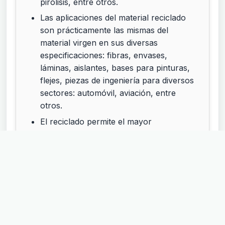
pirólisis, entre otros.
Las aplicaciones del material reciclado
son prácticamente las mismas del
material virgen en sus diversas
especificaciones: fibras, envases,
láminas, aislantes, bases para pinturas,
flejes, piezas de ingeniería para diversos
sectores: automóvil, aviación, entre
otros.
El reciclado permite el mayor
aprovechamiento de recursos
comparado con opciones como la
biodegradación o el compostaje y
disminuye las emisiones de gases de
efecto invernadero (GEI).
El reciclado es el medio para conseguir
una economía circular: se trata de