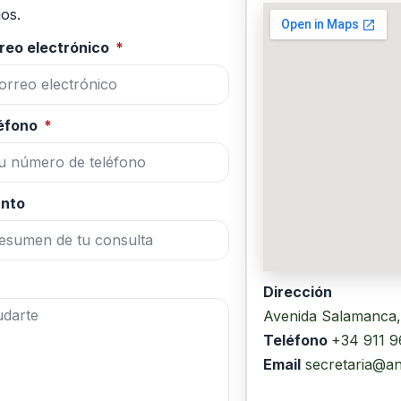
ios.
reo electrónico
éfono
nto
Dirección
Avenida Salamanca, 
Teléfono
+34 911 
Email
secretaria@a