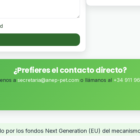
ad
¿Prefieres el contacto directo?
benos a
secretaria@anep-pet.com
o llámanos al
+34 911 9
ado por los fondos Next Generation (EU) del mecanismo