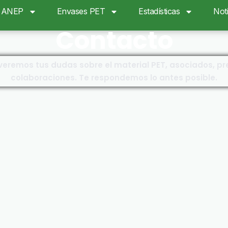
ANEP
Envases PET
Estadísticas
Noti
Contacto
veremos tus dudas sobre el material PET, asociados, pr
colaboraciones. Te respondemos lo antes posible.